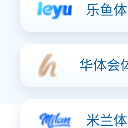
界面与交互
v6.3.0：
全局交互动效优化，页面滚动与模块切换
v6.1.3：
夜间模式字体与背景对比度调整，提升阅
v6.0.0：
视觉风格全面焕新，支持浅色与暗色模式
扫码立即