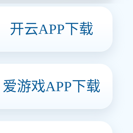
进
化方向。
荐系统上线，结合开云登陆入口用户偏好提供个性推
自动聚合平台高关注赛事，便于快速浏览。
，集中展示当日热议赛事与趋势。