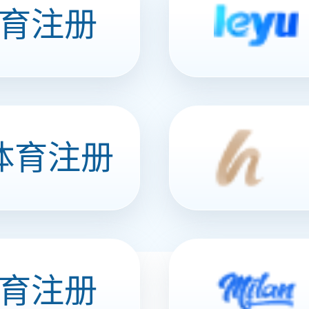
帮助与学习
更流畅。
v6.3.0：
新增“玩法教学专
户。
读舒适度。
v6.2.0：
帮助中心升级，分
自动切换。
v5.8.0：
用户反馈通道上线
下载官方
为移动端量身打
分、数据看板及
下载
极速通道，