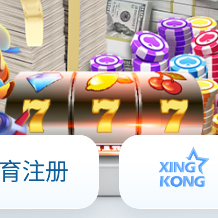
速浏览
体育赛事
足球、篮球、网球、羽毛球等，提供图文直播、赛程推送与历史