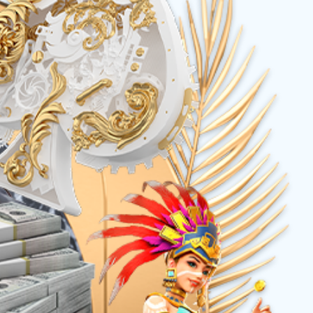
开云登陆入口 配备专业客服团队，全
年 365 天 × 24 小时不间断在线，响应
高效，快速协助解决访问、账号、数
据使用等问题，服务可靠，沟通顺
畅。
互动社群生态
构建多维度互动模块，汇聚分析、评
论与赛事讨论社区，提升用户黏性与
归属感。无论新手还是资深用户，都
能在 开云登陆入口 找到自己的话语
场。