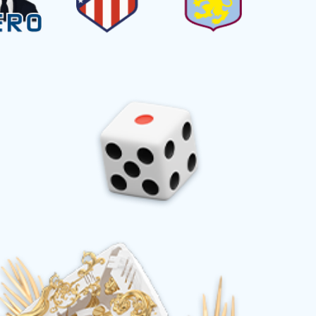
捷的体育服务。
全年无休客服