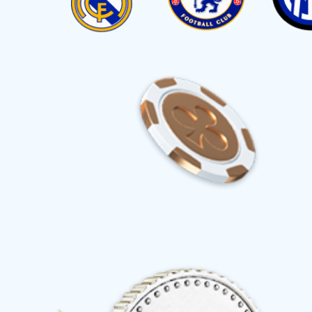
覆盖实时赛事
平台稳定流畅