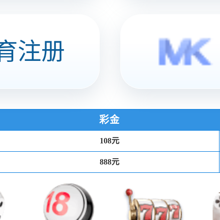
卡拉斯炮轰排名系统偏袒防守
余嘉豪场均盖帽2.1次跻
员，职...
三，浙江新...
守不配赢球吗？”这个五月的网坛，
在CBA联赛如火如荼的进行中
西班牙天才阿尔卡拉斯的一...
州银行队的内线新星余嘉豪以场.
-08-01
查看详情
2026-07-31
联系我们