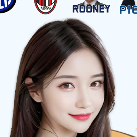
、专业数据、高清视频，
开云登陆入口APP
与网页版为您提供便
APP下载
网页版入口
为什么选择 开云登陆入口？
用心服务 · 细节决定体验
多元活动回馈