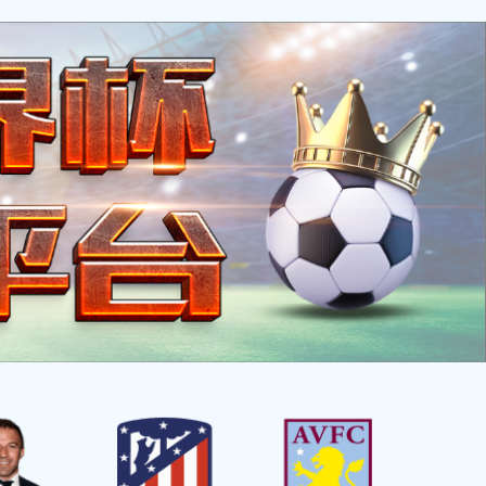
注册入口
开始