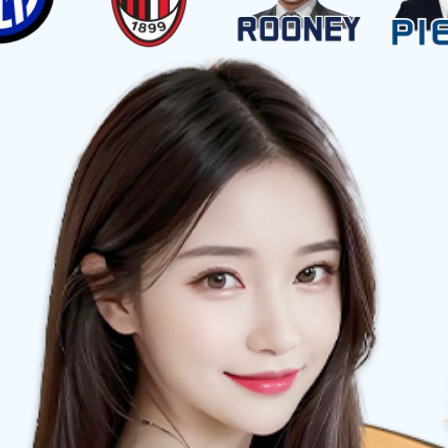
、专业数据、高清视频，
开云登陆入口APP
与网页版为您提供便
APP下载
网页版入口
男子网坛世界第一扬尼克·辛纳近日宣布与功勋教
希尔。这一变动迅速引发圈内热议，核心焦点在
效，此时更换教练，能否在保持优势的基础上，