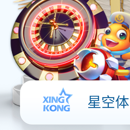
辛纳与皮亚蒂分道扬镳：反
手改进效果 vs 新教头卡希
尔适应成本分析