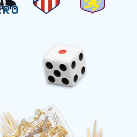
捷的体育服务。
2026-06-08 15:02
33 次阅读
练皮亚蒂结束合作，转而携手新教头达伦·卡
于：皮亚蒂主导下的反手改进已有显著成
将卡希尔带来的新战术体系融入现有打法？