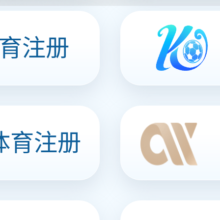
卡希尔的履历无需赘述，他曾执教过阿加西、穆
著称。他带来的不仅是训练体系的变化，更可能是
术组合、更主动的网前压迫策略。然而，任何新
重新建立肌肉记忆，尤其是在反手接发球后的衔接
强调的“深区控制”之间存在微妙差异。短期来看
期”，这正是适应成本最直观的体现。
反手改进效果能否兼容新体
关键在于，卡希尔是否会在反手环节“另起炉灶”
立在扎实的基础框架上，卡希尔更可能做的是优
提下，增加更激进的分点节奏；或者利用辛纳的
击线路。这意味着，适应成本并非“放弃反手优势”
能成功引导辛纳在保持反手改进效果的同时，融
速转化为长期收益。