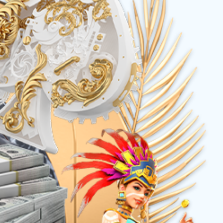
成本”的精密博弈。