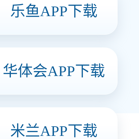
择正确，更要在心理上接受“短期阵痛”。
战术体系则是他冲击更多大满贯的“加速
融合，那么这位世界第一或许能开启一个属
比赛失利，外界对这次分道扬镳的质疑声也
。
下一篇：
拜仁新帅战术沉思：图赫尔如何激活