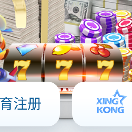
反手改进效果：皮亚蒂留下的
皮亚蒂与辛纳的合作时期，最引人注目的成果便
以稳定著称，但攻击性不足，尤其在面对高旋转
纳的反手不仅增加了更深的落点控制，还学会了
2023至2024赛季，辛纳反手位得分率提升了近
地场上的统治力。可以说，皮亚蒂帮助辛纳补上了
为“全能型冠军”。如今这段合作画上句号，外界
而出现波动？
新教头卡希尔：适应成本与