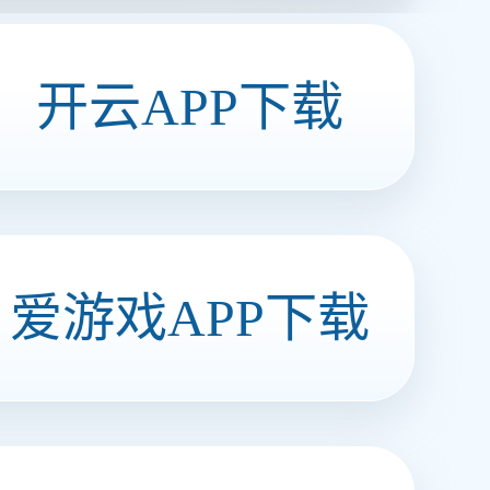
雷等顶级球星，以战术多变和心理调节能力
一种“大脑升级”——例如更复杂的发球战
体系都有适应成本。辛纳需要在高速对抗中
环节，卡希尔要求的“快速变线”与皮亚蒂
，辛纳可能需要经历一段战绩波动的“阵痛
系？
。从技术角度分析，辛纳的反手改进效果建
化而非颠覆。例如：在保留反手稳定性的前
跑动能力，设计更多从反手位向正手位的突
，而是“为反手增加更多武器”。如果卡希尔
入更多战术层次，那么这次换帅的成本将迅