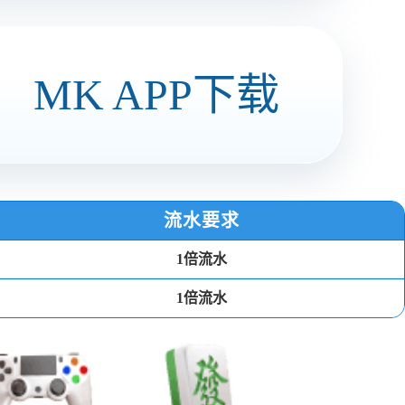
开云登陆入口
开云登陆入口-开云online(中国) ✅eson推荐🌈「2026好
滚滚」【官方授权】✅ 成立于2003年5月，注册资金4.5
，是一家生产各类互联网平台产品的技术厂家，是一家集
研、生产、销售为一体的互联网平台产品企业。开云登陆
入口-开云online(中国)只有注重产品质量，才可以走得更
，才可以赢得未来。我们公司用优良的产品为广大客户提