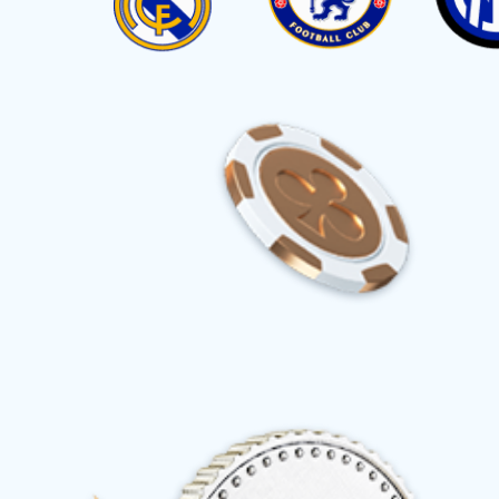
覆盖实时赛事
首页
/
体育资讯
/ 正文