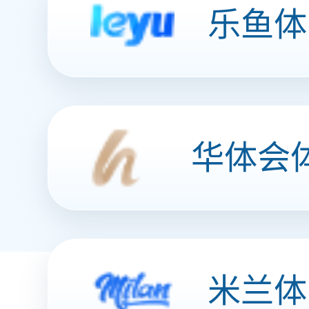
上一篇：
ESPN分析师：尼克斯简直就是一台赢…
精选推荐